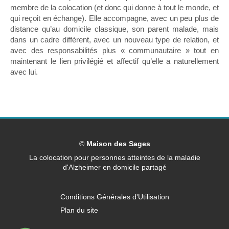
membre de la colocation (et donc qui donne à tout le monde, et
qui reçoit en échange). Elle accompagne, avec un peu plus de
distance qu’au domicile classique, son parent malade, mais
dans un cadre différent, avec un nouveau type de relation, et
avec des responsabilités plus « communautaire » tout en
maintenant le lien privilégié et affectif qu’elle a naturellement
avec lui.
©
Maison des Sages
La colocation pour personnes atteintes de la maladie
d'Alzheimer en domicile partagé
Conditions Générales d'Utilisation
Plan du site