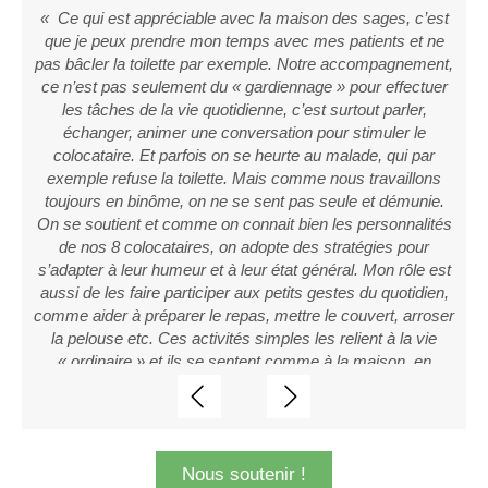
,
« Ce qui est appréciable avec la maison des sages, c’est
l
que je peux prendre mon temps avec mes patients et ne
e
pas bâcler la toilette par exemple. Notre accompagnement,
«
ce n’est pas seulement du « gardiennage » pour effectuer
,
les tâches de la vie quotidienne, c’est surtout parler,
échanger, animer une conversation pour stimuler le
n
n
colocataire. Et parfois on se heurte au malade, qui par
u
exemple refuse la toilette. Mais comme nous travaillons
re
toujours en binôme, on ne se sent pas seule et démunie.
On se soutient et comme on connait bien les personnalités
c
de nos 8 colocataires, on adopte des stratégies pour
s’adapter à leur humeur et à leur état général. Mon rôle est
us
aussi de les faire participer aux petits gestes du quotidien,
comme aider à préparer le repas, mettre le couvert, arroser
la pelouse etc. Ces activités simples les relient à la vie
»
« ordinaire » et ils se sentent comme à la maison, en
famille »
Slide précédent
Slide suivant
Nous soutenir !